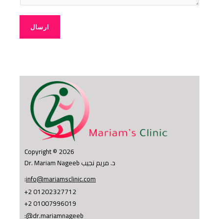
ارسال
Copyright © 2026
Dr. Mariam Nageeb د. مريم نجيب
:
info@mariamsclinic.com
+2 01202327712
+2 01007996019
:
@dr.mariamnageeb