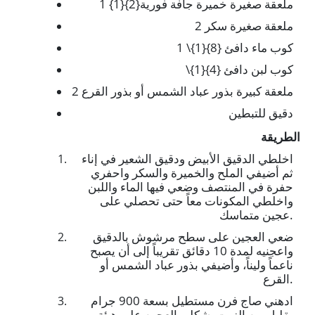
ملعقة صغيرة خميرة جافة فورية
1 {1}{2}
2 ملعقة صغيرة سكر
كوب ماء دافئ
1 \{1}{8}
كوب لبن دافئ
\{1}{4}
2 ملعقة كبيرة بذور عباد الشمس أو بذور القرع
دقيق للتبطين
الطريقة
اخلطي الدقيق الأبيض ودقيق الشعير في إناء
ثم أضيفي الملح والخميرة والسكر واحفري
حفرة في المنتصف وضعي فيها الماء واللبن
واخلطي المكونات معاً حتى تحصلي على
عجين متماسك.
ضعي العجين على سطح مرشوش بالدقيق
واعجنيه لمدة 10 دقائق تقريباً إلى أن يصبح
ناعماً وليناً، وأضيفي بذور عباد الشمس أو
القرع.
ادهني صاج فرن مستطيل بسعة 900 جرام
بقليل من الزيت. شكلي العجين على هيئة