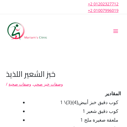
Skip
+2 01202327712
to
+2 01007996019
content
خبز الشعير اللذيذ
وصفات خبز صحي
,
وصفات صحية
/
المقادير
كوب دقيق خبز أبيض
1 \{3}{4}
1 كوب دقيق شعير
1 ملعقة صغيرة ملح