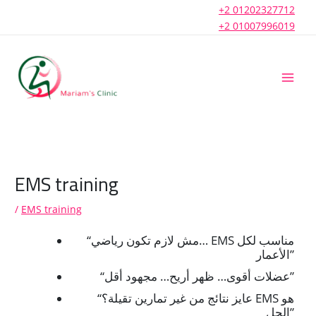
Skip
+2 01202327712
to
+2 01007996019
content
EMS training
/
EMS training
“مش لازم تكون رياضي… EMS مناسب لكل
الأعمار”
“عضلات أقوى… ظهر أريح… مجهود أقل”
“عايز نتائج من غير تمارين تقيلة؟ EMS هو
الحل”