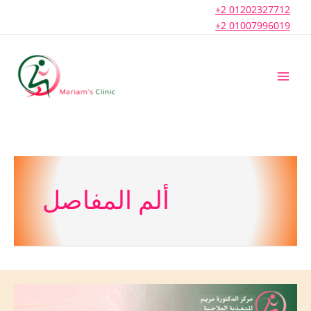
Skip
+2 01202327712
to
+2 01007996019
content
ألم المفاصل
خشونة
الركبة،