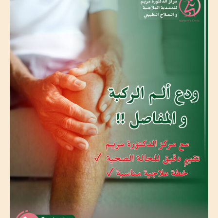
إن
ركبتك
دايما
بتألمك؟