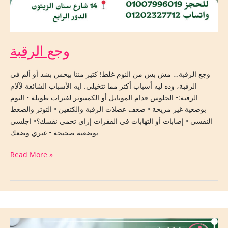
وجع الرقبة
وجع الرقبة… مش بس من النوم غلط! كتير مننا بيحس بشد أو ألم في
الرقبة، وده ليه أسباب أكتر مما تتخيلي. ايه الأسباب الشائعة لآلام
الرقبة:• الجلوس قدام الموبايل أو الكمبيوتر لفترات طويلة • النوم
بوضعية غير مريحة • ضعف عضلات الرقبة والكتفين • التوتر والضغط
النفسي • إصابات أو التهابات في الفقرات إزاي تحمي نفسك؟• اجلسي
بوضعية صحيحة • غيري وضعك
Read More »
بتحس