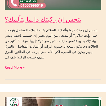
بتحس إن ركبتك دايما بتألمك؟
بتحس إن ركبتك دايما بتألمك؟ السلالم بقت عدوك؟ المفاصل بتوجعك
حتى وإنت ساكن؟ أو بتصحى من النوم تحس إن جسمك ناشف ومش
بيتحرّك بسهولة؟مش دايمًا ده “كبر سن” ولا “إجهاد مؤقت”…كتير من
الحالات دي بتكون نتيجة لـ خشونة الركبة أو التهابات المفاصل، والفرق
بينهم بيكون في السبب، لكن الألم مش بيرحم في الحالتين! الفرق
بينهم؟خشونة الركبة: تلف في
Read More »
ألم
أسفل