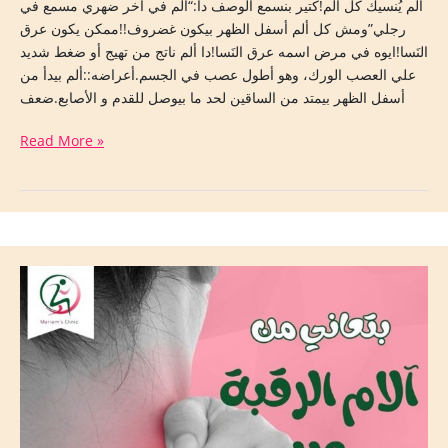
ألم يُنسيك كل ألم!كتير بنسمع الوصف دا:“ألم في آخر ضهري مسمع في
رجلي”ومش كل ألم أسفل الظهر بيكون غضروف!!ممكن يكون عرق
النَسا!ايوه في مرض اسمه عرق النَسا!دا ألم ناتج من تهيج أو ضغط شديد
علي العصب الورك، وهو أطول عصب في الجسم.أعراضه::ألم بيدأ من
أسفل الظهر بيمتد من الساقين لحد ما بيوصل للقدم و الأصابع.ضعف
Read More »
آلام
الرقبة