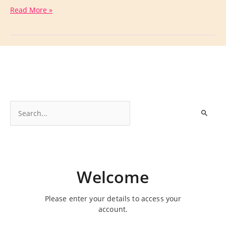
Read More »
S
e
a
r
c
Welcome
h
f
Please enter your details to access your
o
account.
r